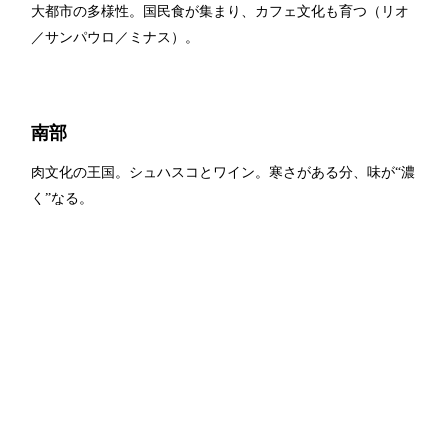
大都市の多様性。国民食が集まり、カフェ文化も育つ（リオ
／サンパウロ／ミナス）。
南部
肉文化の王国。シュハスコとワイン。寒さがある分、味が“濃
く”なる。
旅の設計：
「地域」→「代表料理」→「市場」
の順で回る
と、最短で深くなる。
まず一皿。次に市場。最後に“家庭の味”へ。