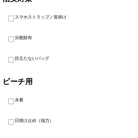
スマホストラップ／首掛け
分散財布
目立たないバッグ
ビーチ用
水着
日焼け止め（強力）