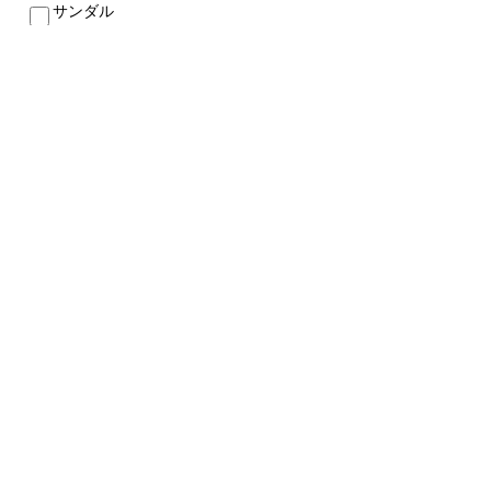
サンダル
速乾タオル
南部・高地対策
薄手ジャケット
長袖シャツ
カルナヴァル用
軽量バッグ