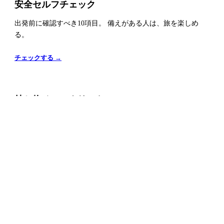
安全セルフチェック
出発前に確認すべき10項目。 備えがある人は、旅を楽しめ
る。
チェックする →
持ち物チェックリスト
必須・ビーチ・治安対策・南部対策まで網羅。 スマホでタッ
プ管理。
持ち物を見る →
フレーズカード
旅で本当に使うポルトガル語。 タップでめくる暗記モード。