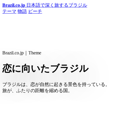
Brazil.co.jp
日本語で深く旅するブラジル
テーマ
物語
ビーチ
Brazil.co.jp｜Theme
恋に向いたブラジル
ブラジルは、恋が自然に起きる景色を持っている。
旅が、ふたりの距離を縮める国。