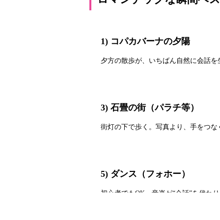
1) コパカバーナの夕陽
夕方の散歩が、いちばん自然に会話を
3) 石畳の街（パラチ等）
街灯の下で歩く。写真より、手をつな
5) ダンス（フォホー）
初心者でもOK。音楽が“会話”を代わ