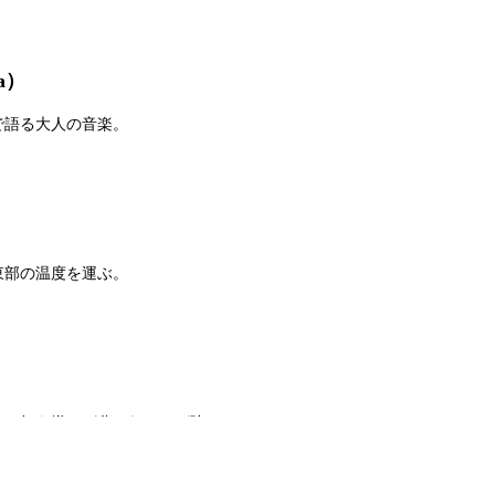
a）
で語る大人の音楽。
東部の温度を運ぶ。
ー。好き嫌いが分かれるほど強い。