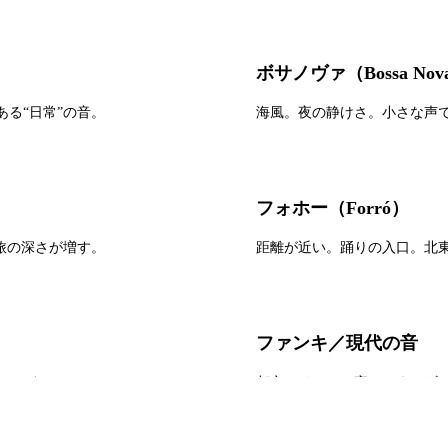
ボサノヴァ（Bossa Nov
る“日常”の音。
海風。夜の静けさ。小さな声
フォホー（Forró）
旅の深さが増す。
距離が近い。踊りの入口。北
ファンキ／現代の音
るほどハマる。
都市のリアル。夜のエネルギ