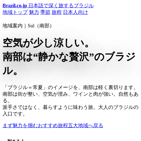
Brazil.co.jp
日本語で深く旅するブラジル
地域トップ
魅力
季節
旅程
日本人向け
地域案内｜Sul（南部）
空気が少し涼しい。
南部は“静かな贅沢”のブラジ
ル。
「ブラジル＝常夏」のイメージを、南部は軽く裏切ります。
南部は街が整い、空気が澄み、ワインと肉が強い。自然もあ
る。
派手さではなく、暮らすように味わう旅。大人のブラジルの
入口です。
まず魅力を掴む
おすすめ旅程
五大地域へ戻る