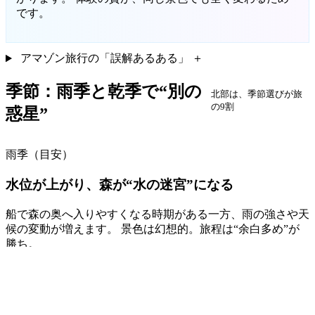
です。
アマゾン旅行の「誤解あるある」
＋
季節：雨季と乾季で“別の
北部は、季節選びが旅
の9割
惑星”
雨季（目安）
水位が上がり、森が“水の迷宮”になる
船で森の奥へ入りやすくなる時期がある一方、雨の強さや天
候の変動が増えます。 景色は幻想的。旅程は“余白多め”が
勝ち。
乾季（目安）
歩ける場所が増え、観察がしやすくなることも