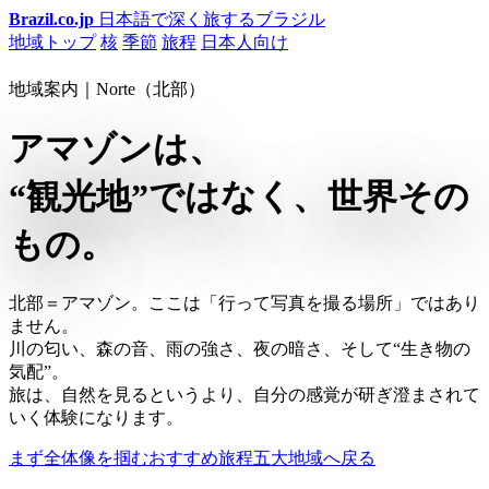
Brazil.co.jp
日本語で深く旅するブラジル
地域トップ
核
季節
旅程
日本人向け
地域案内｜Norte（北部）
アマゾンは、
“観光地”ではなく、世界その
もの。
北部＝アマゾン。ここは「行って写真を撮る場所」ではあり
ません。
川の匂い、森の音、雨の強さ、夜の暗さ、そして“生き物の
気配”。
旅は、自然を見るというより、自分の感覚が研ぎ澄まされて
いく体験になります。
まず全体像を掴む
おすすめ旅程
五大地域へ戻る