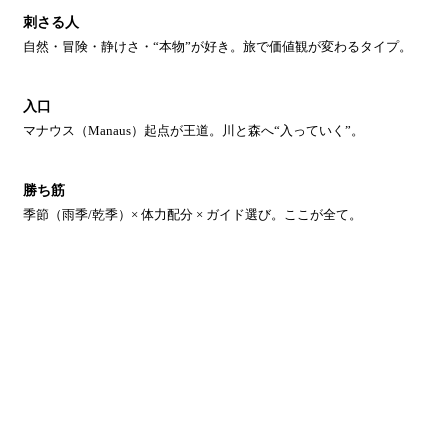
刺さる人
自然・冒険・静けさ・“本物”が好き。旅で価値観が変わるタイプ。
入口
マナウス（Manaus）起点が王道。川と森へ“入っていく”。
勝ち筋
季節（雨季/乾季）× 体力配分 × ガイド選び。ここが全て。