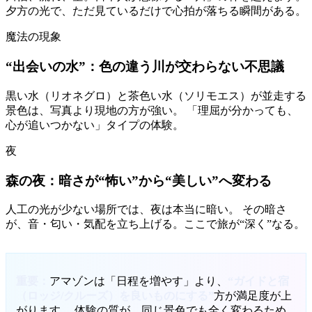
夕方の光で、ただ見ているだけで心拍が落ちる瞬間がある。
魔法の現象
“出会いの水”：色の違う川が交わらない不思議
黒い水（リオネグロ）と茶色い水（ソリモエス）が並走する
景色は、写真より現地の方が強い。 「理屈が分かっても、
心が追いつかない」タイプの体験。
夜
森の夜：暗さが“怖い”から“美しい”へ変わる
人工の光が少ない場所では、夜は本当に暗い。 その暗さ
が、音・匂い・気配を立ち上げる。ここで旅が“深く”なる。
重要：
アマゾンは「日程を増やす」より、
“ガイドと宿
（ロッジ/クルーズ）を良いものにする”
方が満足度が上
がります。 体験の質が、同じ景色でも全く変わるため