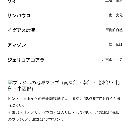
リオ
王道・絶景
サンパウロ
食・文化
イグアスの滝
圧倒的自然
アマゾン
深い体験
ジェリコアコアラ
北東部ビーチ
ヒント：
日本からの長距離移動では、最初に“拠点都市”を置くと疲
れにくい。
南東部（リオ／サンパウロ）は入り口として強い。北東部は“海風
のブラジル”。北部は“アマゾン”。