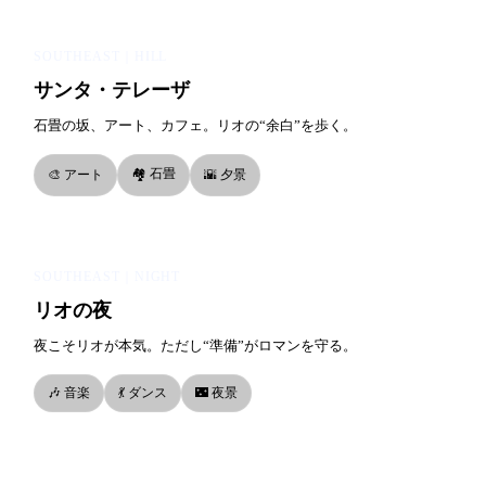
SOUTHEAST｜HILL
サンタ・テレーザ
石畳の坂、アート、カフェ。リオの“余白”を歩く。
🏘️ 石畳
🎨 アート
🌇 夕景
SOUTHEAST｜NIGHT
リオの夜
夜こそリオが本気。ただし“準備”がロマンを守る。
🎶 音楽
💃 ダンス
🌃 夜景